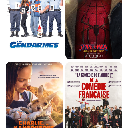
Bande-annonce
Réservation
Réservation
Science-Fiction,...
Animation, Avent...
VF
VF
LES GENDARMES
SPIDER-MAN: BRAND NEW DAY
Horaires et Infos
Horaires et Infos
Bande-annonce
Bande-annonce
Réservation
Réservation
Comédie
Action, Aventure...
VF
VF