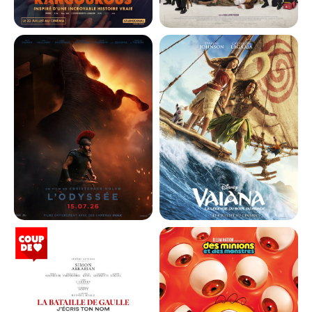
CHARLIE ET LES KANGOUROUS
DE LA COMÉDIE-FRANÇAISE
Horaires et Infos
Horaires et Infos
Bande-annonce
Bande-annonce
Réservation
Réservation
Comédie, Famili...
Comédie
VF
VF
L'ODYSSÉE
VAIANA, LA LÉGENDE DU BOUT
DU MONDE
Horaires et Infos
Horaires et Infos
Bande-annonce
Bande-annonce