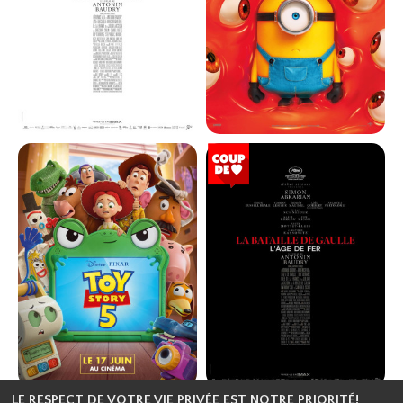
Réservation
Réservation
Action, Fantasti...
Aventure, Famili...
VF
VF
LA BATAILLE DE GAULLE - PARTIE
DES MINIONS ET DES MONSTRES
2 : J'ÉCRIS TON NOM
Horaires et Infos
Horaires et Infos
Bande-annonce
Bande-annonce
Réservation
Réservation
Animation, Comé...
Histoire, Drame,...
VF
VF
LE RESPECT DE VOTRE VIE PRIVÉE EST NOTRE PRIORITÉ!
TOY STORY 5
LA BATAILLE DE GAULLE - L'ÂGE