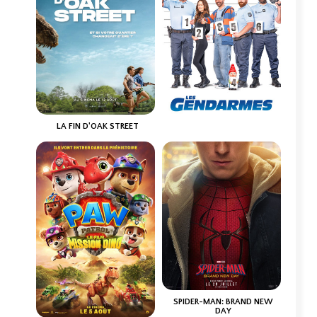
LA FIN D'OAK STREET
LES GENDARMES
Horaires et Infos
Horaires et Infos
Bande-annonce
Bande-annonce
Réservation
Réservation
Science-Fiction, ...
VF
Comédie
VF
SPIDER-MAN: BRAND NEW
DAY