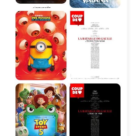
L'ODYSSÉE
VAIANA, LA LÉGENDE DU
BOUT DU MONDE
Horaires et Infos
Horaires et Infos
Bande-annonce
Bande-annonce
Réservation
Réservation
Action, Fantastiq...
VF
VO
Aventure, Familia...
VF
DES MINIONS ET DES
LA BATAILLE DE GAULLE -
MONSTRES
PARTIE 2 : J'ÉCRIS TON NOM
Horaires et Infos
Horaires et Infos
Bande-annonce
Bande-annonce
Réservation
Réservation