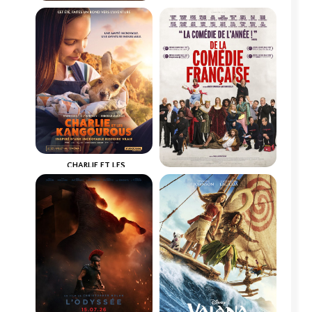
LA PAT' PATROUILLE : LE
Horaires et Infos
FILM MISSION DINO
Horaires et Infos
Bande-annonce
Bande-annonce
Réservation
Réservation
Action, Aventure,...
VF
VO
3D
Animation, Aventu...
VF
CHARLIE ET LES
KANGOUROUS
DE LA COMÉDIE-FRANÇAISE
Horaires et Infos
Horaires et Infos
Bande-annonce
Bande-annonce
Réservation
Réservation
Comédie, Familia...
Comédie
VF
VF