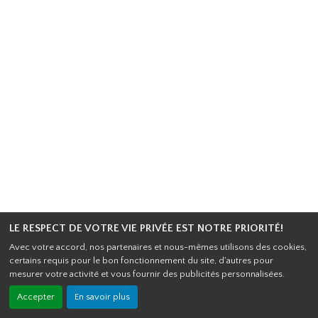
LE RESPECT DE VOTRE VIE PRIVÉE EST NOTRE PRIORITÉ!
Avec votre accord, nos partenaires et nous-mêmes utilisons des cookies,
certains requis pour le bon fonctionnement du site, d'autres pour
mesurer votre activité et vous fournir des publicités personnalisées.
Accepter
En savoir plus