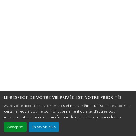
LE RESPECT DE VOTRE VIE PRIVÉE EST NOTRE PRIORITÉ!
Avec votre accord, nos partenaires et nous-mêmes utilisons des cookies,
certains requis pour le bon fonctionnement du site, d'autres pour
mesurer votre activité et vous fournir des publicités personnalisées.
Accepter
En savoir plus