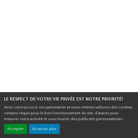
LE RESPECT DE VOTRE VIE PRIVÉE EST NOTRE PRIORITÉ!
Avec votre accord, nos partenaires et nous-mêmes utilisons des cookies,
certains requis pour le bon fonctionnement du site, d'autres pour
mesurer votre activité et vous fournir des publicités personnalisées.
Accepter
En savoir plus