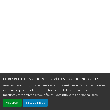
LE RESPECT DE VOTRE VIE PRIVÉE EST NOTRE PRIORITÉ!
Avec votre accord, nos partenaires et nous-mêmes utilisons des cookies,
certains requis pour le bon fonctionnement du site, d'autres pour
mesurer votre activité et vous fournir des publicités personnalisées.
Accepter
En savoir plus