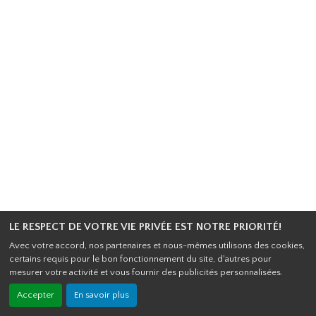
LE RESPECT DE VOTRE VIE PRIVÉE EST NOTRE PRIORITÉ!
Avec votre accord, nos partenaires et nous-mêmes utilisons des cookies,
certains requis pour le bon fonctionnement du site, d'autres pour
mesurer votre activité et vous fournir des publicités personnalisées.
Accepter
En savoir plus