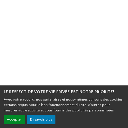
LE RESPECT DE VOTRE VIE PRIVÉE EST NOTRE PRIORITÉ!
Avec votre accord, nos partenaires et nous-mêmes utilisons des cookies,
certains requis pour le bon fonctionnement du site, d'autres pour
mesurer votre activité et vous fournir des publicités personnalisées.
Accepter
En savoir plus