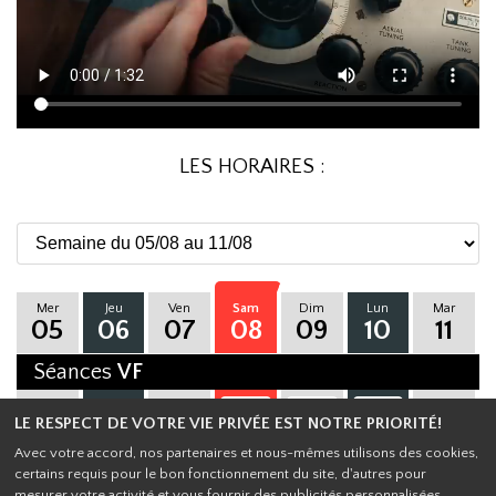
LES HORAIRES :
Mer
Jeu
Ven
Sam
Dim
Lun
Mar
05
06
07
08
09
10
11
Séances
VF
-
-
-
-
20h00
17h30
17h30
LE RESPECT DE VOTRE VIE PRIVÉE EST NOTRE PRIORITÉ!
Avec votre accord, nos partenaires et nous-mêmes utilisons des cookies,
certains requis pour le bon fonctionnement du site, d'autres pour
Haut de page
mesurer votre activité et vous fournir des publicités personnalisées.