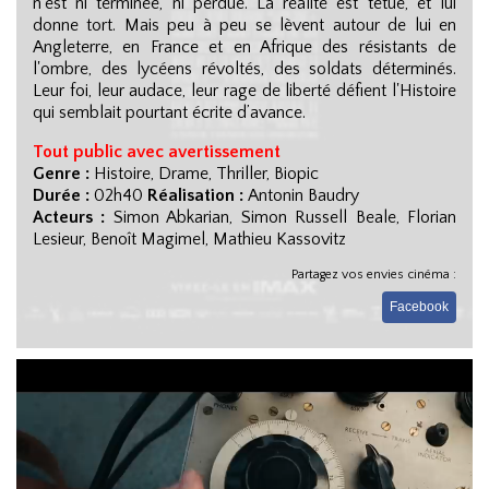
n'est ni terminée, ni perdue. La réalité est têtue, et lui
donne tort. Mais peu à peu se lèvent autour de lui en
Angleterre, en France et en Afrique des résistants de
l'ombre, des lycéens révoltés, des soldats déterminés.
Leur foi, leur audace, leur rage de liberté défient l'Histoire
qui semblait pourtant écrite d’avance.
Tout public avec avertissement
Genre :
Histoire, Drame, Thriller, Biopic
Durée :
02h40
Réalisation :
Antonin Baudry
Acteurs :
Simon Abkarian, Simon Russell Beale, Florian
Lesieur, Benoît Magimel, Mathieu Kassovitz
Partagez vos envies cinéma :
Facebook