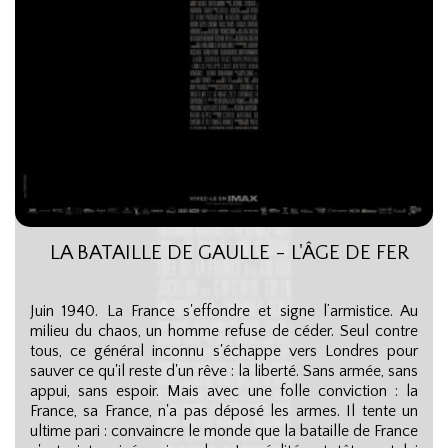
LA BATAILLE DE GAULLE - L'ÂGE DE FER
Juin 1940. La France s'effondre et signe l’armistice. Au
milieu du chaos, un homme refuse de céder. Seul contre
tous, ce général inconnu s'échappe vers Londres pour
sauver ce qu'il reste d'un rêve : la liberté. Sans armée, sans
appui, sans espoir. Mais avec une folle conviction : la
France, sa France, n'a pas déposé les armes. Il tente un
ultime pari : convaincre le monde que la bataille de France