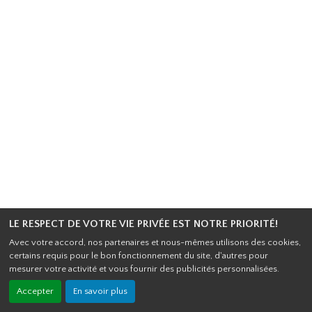
LE RESPECT DE VOTRE VIE PRIVÉE EST NOTRE PRIORITÉ!
Avec votre accord, nos partenaires et nous-mêmes utilisons des cookies,
certains requis pour le bon fonctionnement du site, d'autres pour
mesurer votre activité et vous fournir des publicités personnalisées.
Accepter
En savoir plus