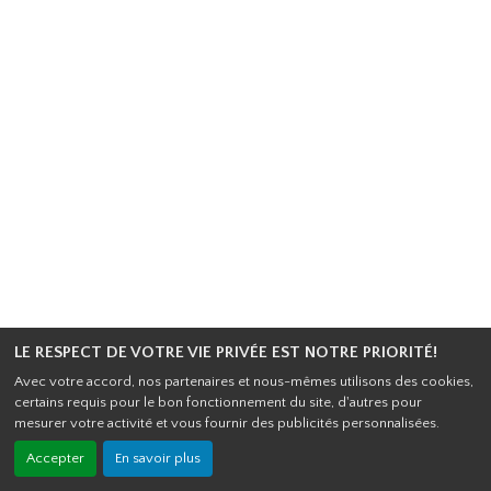
LE RESPECT DE VOTRE VIE PRIVÉE EST NOTRE PRIORITÉ!
Avec votre accord, nos partenaires et nous-mêmes utilisons des cookies,
certains requis pour le bon fonctionnement du site, d'autres pour
mesurer votre activité et vous fournir des publicités personnalisées.
Accepter
En savoir plus