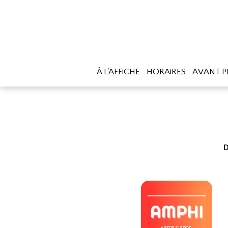
À L'AFFiCHE
HORAiRES
AVANT P
D