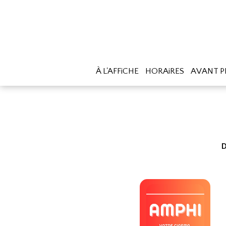
À L'AFFiCHE
HORAiRES
AVANT P
D