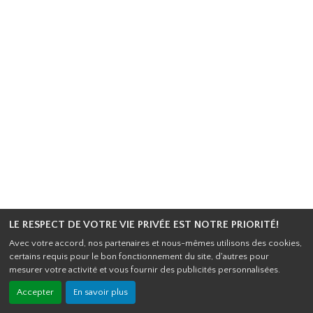
LE RESPECT DE VOTRE VIE PRIVÉE EST NOTRE PRIORITÉ!
Avec votre accord, nos partenaires et nous-mêmes utilisons des cookies,
certains requis pour le bon fonctionnement du site, d'autres pour
mesurer votre activité et vous fournir des publicités personnalisées.
Accepter
En savoir plus