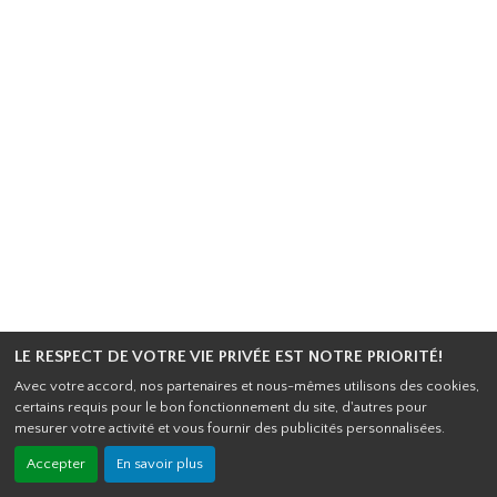
LE RESPECT DE VOTRE VIE PRIVÉE EST NOTRE PRIORITÉ!
Avec votre accord, nos partenaires et nous-mêmes utilisons des cookies,
certains requis pour le bon fonctionnement du site, d'autres pour
mesurer votre activité et vous fournir des publicités personnalisées.
Accepter
En savoir plus