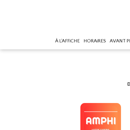
À L'AFFiCHE
HORAiRES
AVANT P
D