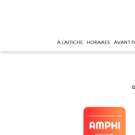
À L'AFFiCHE
HORAiRES
AVANT P
D