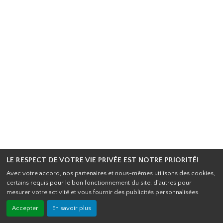
LE RESPECT DE VOTRE VIE PRIVÉE EST NOTRE PRIORITÉ!
Avec votre accord, nos partenaires et nous-mêmes utilisons des cookies,
certains requis pour le bon fonctionnement du site, d'autres pour
mesurer votre activité et vous fournir des publicités personnalisées.
Accepter
En savoir plus