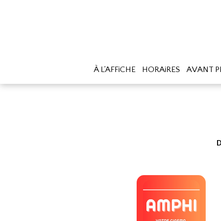
À L'AFFiCHE
HORAiRES
AVANT P
D