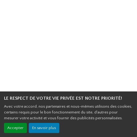
LE RESPECT DE VOTRE VIE PRIVÉE EST NOTRE PRIORITÉ!
Avec votre accord, nos partenaires et nous-mêmes utilisons des cookies,
certains requis pour le bon fonctionnement du site, d'autres pour
mesurer votre activité et vous fournir des publicités personnalisées.
Accepter
En savoir plus