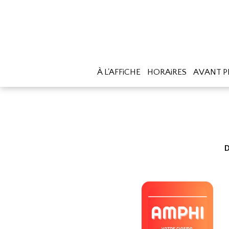
À L'AFFiCHE
HORAiRES
AVANT P
D