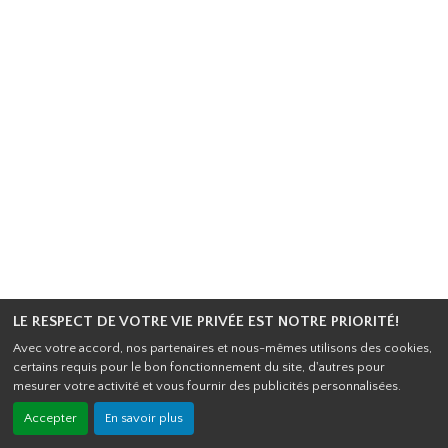
LE RESPECT DE VOTRE VIE PRIVÉE EST NOTRE PRIORITÉ!
Avec votre accord, nos partenaires et nous-mêmes utilisons des cookies,
certains requis pour le bon fonctionnement du site, d'autres pour
mesurer votre activité et vous fournir des publicités personnalisées.
Accepter
En savoir plus