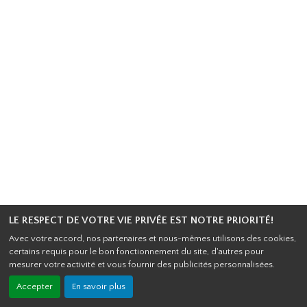
LE RESPECT DE VOTRE VIE PRIVÉE EST NOTRE PRIORITÉ!
Avec votre accord, nos partenaires et nous-mêmes utilisons des cookies,
certains requis pour le bon fonctionnement du site, d'autres pour
mesurer votre activité et vous fournir des publicités personnalisées.
Accepter
En savoir plus